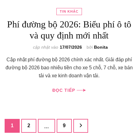
TIN KHÁC
Phí đường bộ 2026: Biểu phí ô tô
và quy định mới nhất
cập nhật vào
17/07/2026
bởi
Bonita
Cập nhật phí đường bộ 2026 chính xác nhất. Giải đáp phí
đường bộ 2026 bao nhiêu tiền cho xe 5 chỗ, 7 chỗ, xe bán
tải và xe kinh doanh vận tải.
ĐỌC TIẾP
Phân
Trang
1
Trang
2
Trang
9
…
trang