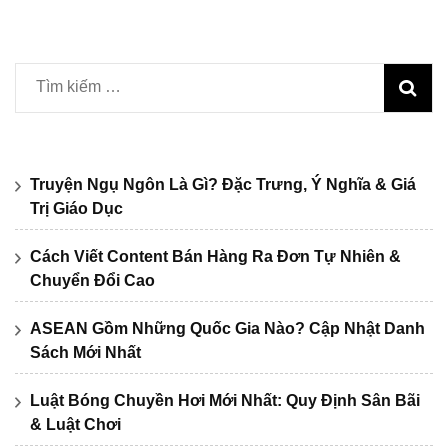
bài
viết
Tìm
kiếm
cho:
Truyện Ngụ Ngôn Là Gì? Đặc Trưng, Ý Nghĩa & Giá
Trị Giáo Dục
Cách Viết Content Bán Hàng Ra Đơn Tự Nhiên &
Chuyển Đổi Cao
ASEAN Gồm Những Quốc Gia Nào? Cập Nhật Danh
Sách Mới Nhất
Luật Bóng Chuyền Hơi Mới Nhất: Quy Định Sân Bãi
& Luật Chơi