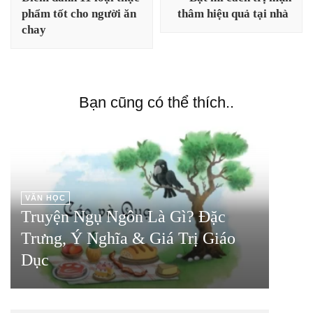
bài
phẩm tốt cho người ăn
thâm hiệu quả tại nhà
viết
chay
Bạn cũng có thể thích..
VĂN HỌC
Truyện Ngụ Ngôn Là Gì? Đặc
Trưng, Ý Nghĩa & Giá Trị Giáo
Dục