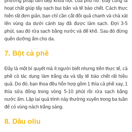
phương pháp làm đẹp khoa học của phụ nữ. Đây cũng là
hoạt chất giúp tẩy sạch bụi bẩn và tế bào chết. Cách thực
hiện rất đơn giản, bạn chỉ cần cắt đôi quả chanh và chà xát
lên vùng da dưới cánh tay đã được làm sạch. Đợi 3-5
phút, sau đó rửa sạch bằng nước và để khô. Sau đó đừng
quên dưỡng ẩm cho da.
7. Bột cà phê
Đây là một bí quyết mà ít người biết nhưng trên thực tế, cà
phê có tác dụng làm trắng da và tẩy tế bào chết rất hiệu
quả. Do đó, bạn thoa đều hỗn hợp gồm 1 thìa cà phê xay, 1
thìa sữa đông trong vòng 5-10 phút rồi rửa sạch bằng
nước ấm. Lặp lại quá trình này thường xuyên trong ba tuần
để có vùng nách trắng sáng.
8. Dầu oliu