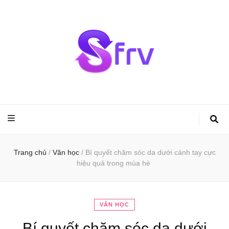
Sfrv.org – Kiến
thức văn học
Trang chủ
/
Văn học
/
Bí quyết chăm sóc da dưới cánh tay cực
hiệu quả trong mùa hè
VĂN HỌC
Bí quyết chăm sóc da dưới