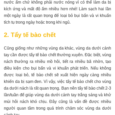
nước ấm chứ không phải nước nóng vì có thể làm da bị
kích ứng và mất độ ẩm nhiều hơn nhé! Làm sạch hai lần
một ngày là rất quan trọng để loại bỏ bụi bẩn và vi khuẩn
tích tụ trong ngày hoặc trong khi ngủ.
2. Tẩy tế bào chết
Cũng giống như những vùng da khác, vùng da dưới cánh
tay cần được tẩy tế bào chết thường xuyên. Đặc biệt, vùng
nách thường ra nhiều mồ hôi, tiết ra nhiều bã nhờn, tạo
điều kiện cho bụi bẩn và vi khuẩn phát triển. Nếu không
được loại bỏ, tế bào chết sẽ xuất hiện ngày càng nhiều
khiến da bị sạm đen. Vì vậy, việc tẩy tế bào chết cho vùng
da dưới nách là rất quan trọng. Bạn nên tẩy tế bào chết 2-3
lần/tuần để giúp vùng da dưới cánh tay trắng sáng và khử
mùi hôi nách khó chịu. Đây cũng là vấn đề được nhiều
người quan tâm trong quá trình chăm sóc vùng da dưới
cánh tay.