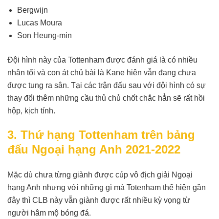
Bergwijn
Lucas Moura
Son Heung-min
Đội hình này của Tottenham được đánh giá là có nhiều
nhân tối và con át chủ bài là Kane hiện vẫn đang chưa
được tung ra sân. Tại các trận đấu sau với đội hình có sự
thay đổi thêm những cầu thủ chủ chốt chắc hẳn sẽ rất hồi
hộp, kịch tính.
3
. Thứ hạng Tottenham trên bảng
đấu Ngoại hạng Anh 2021-2022
Mặc dù chưa từng giành được cúp vô địch giải Ngoại
hạng Anh nhưng với những gì mà Totenham thể hiện gần
đây thì CLB này vẫn giành được rất nhiều kỳ vọng từ
người hâm mộ bóng đá.