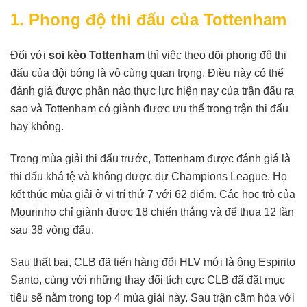
1. Phong độ thi đấu của Tottenham
Đối với
soi kèo Tottenham
thì việc theo dõi phong độ thi
đấu của đội bóng là vô cùng quan trọng. Điều này có thể
đánh giá được phần nào thực lực hiện nay của trận đấu ra
sao và Tottenham có giành được ưu thế trong trận thi đấu
hay không.
Trong mùa giải thi đấu trước, Tottenham được đánh giá là
thi đấu khá tệ và không được dự Champions League. Họ
kết thúc mùa giải ở vị trí thứ 7 với 62 điểm. Các học trò của
Mourinho chỉ giành được 18 chiến thắng và để thua 12 lần
sau 38 vòng đấu.
Sau thất bại, CLB đã tiến hàng đổi HLV mới là ông Espirito
Santo, cùng với những thay đổi tích cực CLB đã đặt mục
tiêu sẽ nằm trong top 4 mùa giải này. Sau trận cầm hòa với