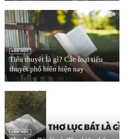
VĂN HỌC
Tiểu thuyết là gì? Các loại tiểu
thuyết phổ biến hiện nay
VĂN HỌC