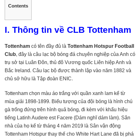
Contents
I. Thông tin về CLB Tottenham
Tottenham
có tên đầy đủ là
Tottenham Hotspur Football
Club
, đây là câu lạc bộ bóng đá chuyên nghiệp của Anh có
trụ sở tại Luân Đôn, thủ đô Vương quốc Liên hiệp Anh và
Bắc Ireland. Câu lạc bộ được thành lập vào năm 1882 và
chủ sở hữu là Tập đoàn ENIC.
Tottenham chọn màu áo trắng với quần xanh lam kể từ
mùa giải 1898-1899. Biểu tượng của đội bóng là hình chú
gà trống đứng trên hình quả bóng, đi kèm với khẩu hiệu
tiếng Latinh Audere est Facere (Dám nghĩ dám làm). Sân
nhà của họ kể từ tháng 4 năm 2019 là Sân vận động
Tottenham Hotspur thay thế cho White Hart Lane đã bị phá