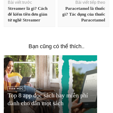
Bài viết trước
Bài viết tiếp theo
hướng
Streamer là gì? Cách
Paracetamol là thuốc
bài
để kiếm tiền đơn giản
gì? Tác dụng của thuốc
viết
từ nghề Streamer
Paracetamol
Bạn cũng có thể thích..
VĂN HỌC
Top 8 app đọc sách hay miễn phí
dành cho dân mọt sách