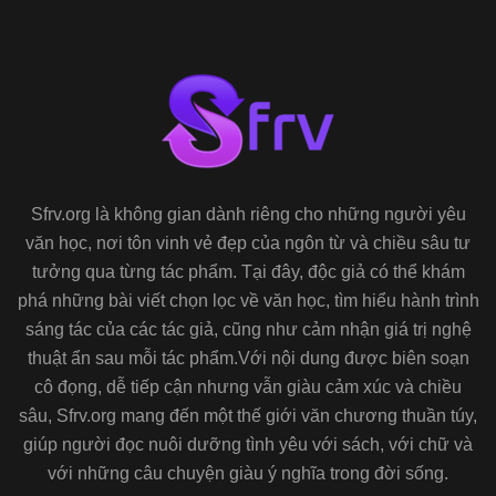
Sfrv.org là không gian dành riêng cho những người yêu
văn học, nơi tôn vinh vẻ đẹp của ngôn từ và chiều sâu tư
tưởng qua từng tác phẩm. Tại đây, độc giả có thể khám
phá những bài viết chọn lọc về văn học, tìm hiểu hành trình
sáng tác của các tác giả, cũng như cảm nhận giá trị nghệ
thuật ẩn sau mỗi tác phẩm.Với nội dung được biên soạn
cô đọng, dễ tiếp cận nhưng vẫn giàu cảm xúc và chiều
sâu, Sfrv.org mang đến một thế giới văn chương thuần túy,
giúp người đọc nuôi dưỡng tình yêu với sách, với chữ và
với những câu chuyện giàu ý nghĩa trong đời sống.