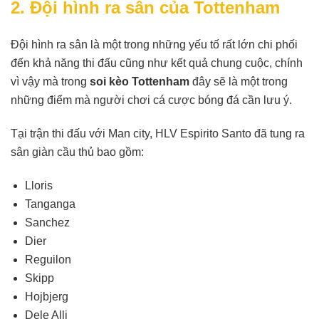
2. Đội hình ra sân của Tottenham
Đội hình ra sân là một trong những yếu tố rất lớn chi phối
đến khả năng thi đấu cũng như kết quả chung cuộc, chính
vì vậy mà trong
soi kèo Tottenham
đây sẽ là một trong
những điểm mà người chơi cá cược bóng đá cần lưu ý.
Tại trận thi đấu với Man city, HLV Espirito Santo đã tung ra
sân giàn cầu thủ bao gồm:
Lloris
Tanganga
Sanchez
Dier
Reguilon
Skipp
Hojbjerg
Dele Alli