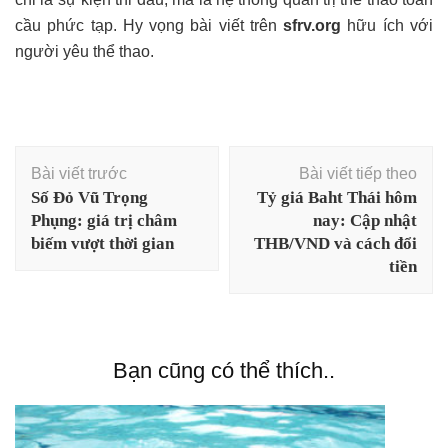
cầu phức tạp. Hy vọng bài viết trên
sfrv.org
hữu ích với
người yêu thể thao.
Điều
Bài viết trước
Bài viết tiếp theo
hướng
Số Đỏ Vũ Trọng
Tỷ giá Baht Thái hôm
bài
Phụng: giá trị châm
nay: Cập nhật
viết
biếm vượt thời gian
THB/VND và cách đổi
tiền
Bạn cũng có thể thích..