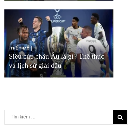
THỂ THAO
Siêu cúp châu Âu là gì? Thể thức
và lịch sử giải đấu
Tìm
kiếm
cho: