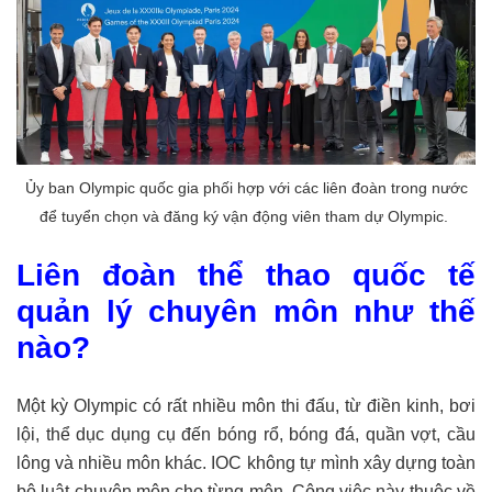
Ủy ban Olympic quốc gia phối hợp với các liên đoàn trong nước
để tuyển chọn và đăng ký vận động viên tham dự Olympic.
Liên đoàn thể thao quốc tế
quản lý chuyên môn như thế
nào?
Một kỳ Olympic có rất nhiều môn thi đấu, từ điền kinh, bơi
lội, thể dục dụng cụ đến bóng rổ, bóng đá, quần vợt, cầu
lông và nhiều môn khác. IOC không tự mình xây dựng toàn
bộ luật chuyên môn cho từng môn. Công việc này thuộc về