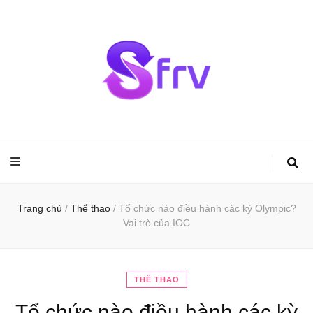
Sfrv.org – Kiến
thức văn học
Trang chủ
/
Thể thao
/
Tổ chức nào điều hành các kỳ Olympic?
Vai trò của IOC
THỂ THAO
Tổ chức nào điều hành các kỳ