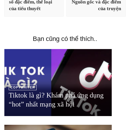
số đặc điểm, thể loại
Nguồn gốc và đặc điểm
viết
của tiểu thuyết
của truyện
Bạn cũng có thể thích..
COPYWRITER
Tiktok là gì? Khám phá ứng dụng
“hot” nhất mạng xã hội