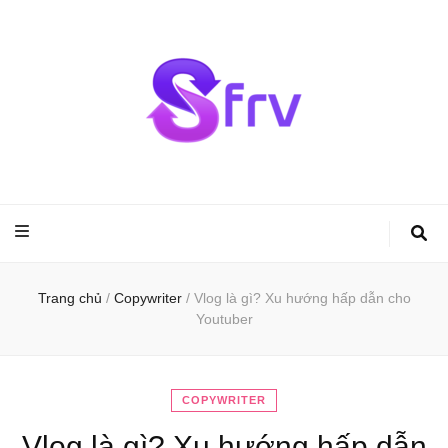
Sfrv.org – Kiến
thức văn học
Trang chủ
/
Copywriter
/
Vlog là gì? Xu hướng hấp dẫn cho
Youtuber
COPYWRITER
Vlog là gì? Xu hướng hấp dẫn